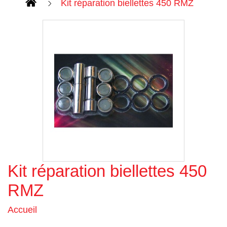
Kit réparation biellettes 450 RMZ
Kit réparation biellettes 450
Agrandir l'image
RMZ
Accueil