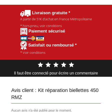
Livraison gratuite *
A partir de
51€
d'achat en France Métropolitaine
* hors pneu, voir conditions
Paiement sécurisé
Satisfait ou remboursé *
* Voir conditions
Il faut être connecté pour écrire un commentaire
Avis client :
Kit réparation biellettes 450
RMZ
Aucun avis n'a été publié pour le moment.