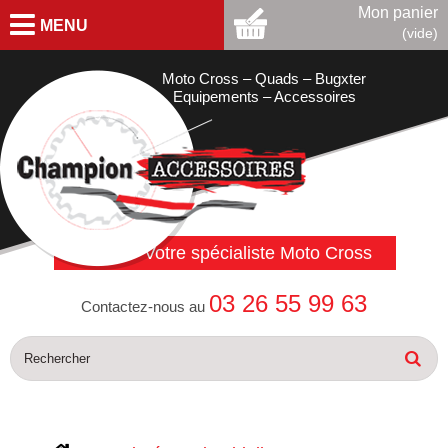
Mon panier
MENU
(vide)
Moto Cross – Quads – Bugxter
Equipements – Accessoires
Votre spécialiste Moto Cross
03 26 55 99 63
Contactez-nous au