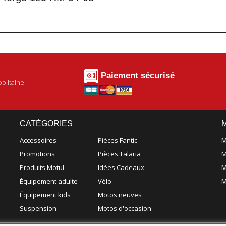
Paiement sécurisé
olitaine
CATÉGORIES
Accessoires
Pièces Fantic
M
Promotions
Pièces Talaria
M
Produits Motul
Idées Cadeaux
M
Équipement adulte
Vélo
M
Équipement kids
Motos neuves
Suspension
Motos d'occasion