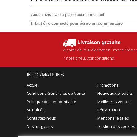
Aucun avis n'a été publié pour le moment.
Il faut être connecté pour écrire un commentaire
Livraison gratuite
A partir de
75 €
d'achat en France Métrop
* hors pneu, voir conditions
INFORMATIONS
Accueil
Promotions
Conditions Générales de Vente
Nouveaux produits
Politique de confidentialité
Meilleures ventes
Actualités
Rétractation
Contactez-nous
Mentions légales
Nos magasins
Gestion des cookies