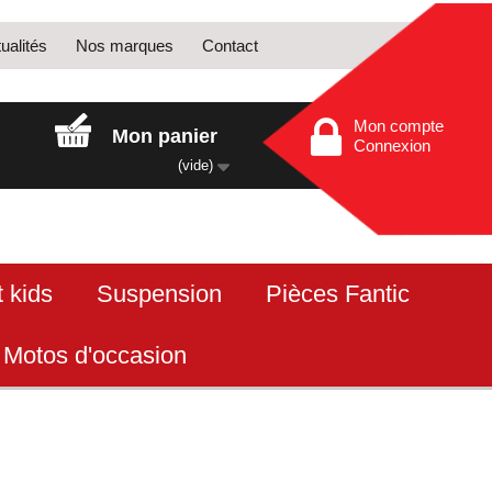
ualités
Nos marques
Contact
Mon compte
Mon panier
Connexion
(vide)
 kids
Suspension
Pièces Fantic
Motos d'occasion