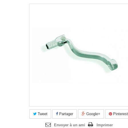
Agrandir l'image
Tweet
Partager
Google+
Pinterest
Envoyer à un ami
Imprimer