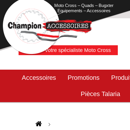
Moto Cross – Quads – Bugxter
Equipements – Accessoires
Votre spécialiste Moto Cross
Accessoires
Promotions
Produi
Pièces Talaria