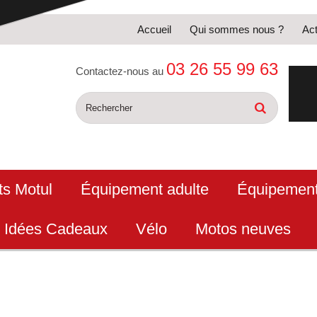
Accueil
Qui sommes nous ?
Act
03 26 55 99 63
Contactez-nous au
ts Motul
Équipement adulte
Équipement
Idées Cadeaux
Vélo
Motos neuves