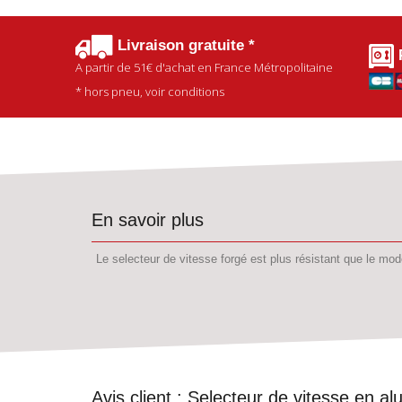
Livraison gratuite *
A partir de
51€
d'achat en France Métropolitaine
* hors pneu, voir conditions
En savoir plus
Le selecteur de vitesse forgé est plus résistant que le modè
Avis client :
Selecteur de vitesse en a