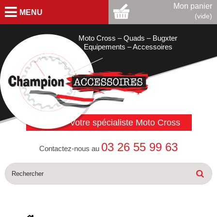
Mon panier
MENU
(vide)
Moto Cross – Quads – Bugxter
Equipements – Accessoires
Votre spécialiste Moto Cross
03 26 55 99 63
Contactez-nous au