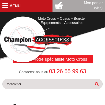
Mon panier
MENU
(vide)
Moto Cross – Quads – Bugxter
Equipements – Accessoires
Votre spécialiste Moto Cross
03 26 55 99 63
Contactez-nous au