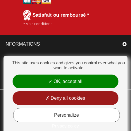
Satisfait ou remboursé *
* Voir conditions
INFORMATIONS
CATÉGORIES
This site uses cookies and gives you control over what you
want to activate
MON COMPTE
OK, accept all
CHAMPION ACCESSOIRES
Deny all cookies
18 Chemin des Bas Jardins 51530 DIZY - Tél. : 03 26 55 99 63 - E-mail :
contact@champion-accessoires.com
Personalize
MENTIONS LÉGALES
Privacy policy
CONDITIONS GÉNÉRALES DE VENTE