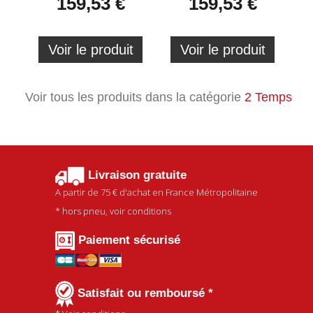
159,53 €
159,53 €
Voir le produit
Voir le produit
Voir tous les produits dans la catégorie
2 Temps
Livraison gratuite
A partir de
75 €
d'achat en France Métropolitaine
* hors pneu, voir conditions
Paiement sécurisé
Satisfait ou remboursé *