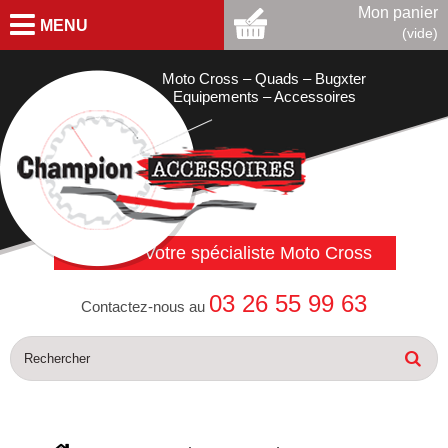
Mon panier
MENU
(vide)
Moto Cross – Quads – Bugxter
Equipements – Accessoires
Votre spécialiste Moto Cross
03 26 55 99 63
Contactez-nous au